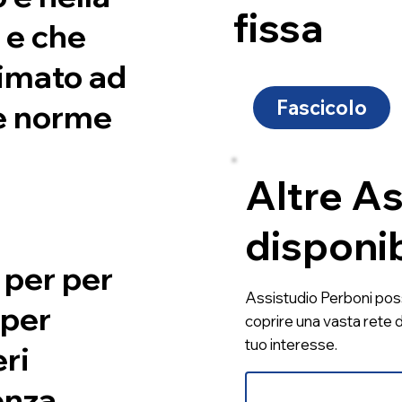
fissa
 e che
timato ad
Fascicolo
le norme
Altre As
disponib
 per per
Assistudio Perboni poss
 per
coprire una vasta rete di
tuo interesse.
ri
enza,