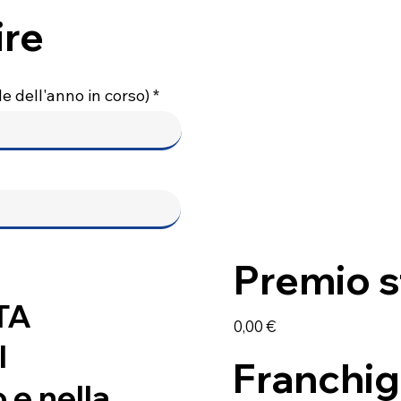
ire
e dell'anno in corso)
Premio s
TA
0,00 €
l
Franchig
 e nella