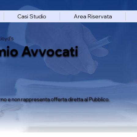
Casi Studio
Area Riservata
Lloyd's
mio Avvocati
rno e non rappresenta offerta diretta al Pubblico.