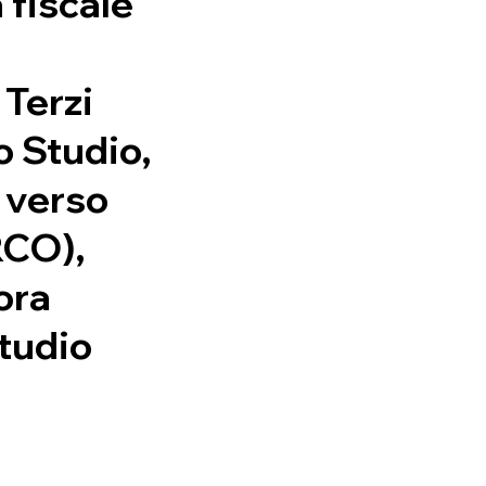
 fiscale
 Terzi
 Studio, ​
 verso
RCO),
ora
Studio