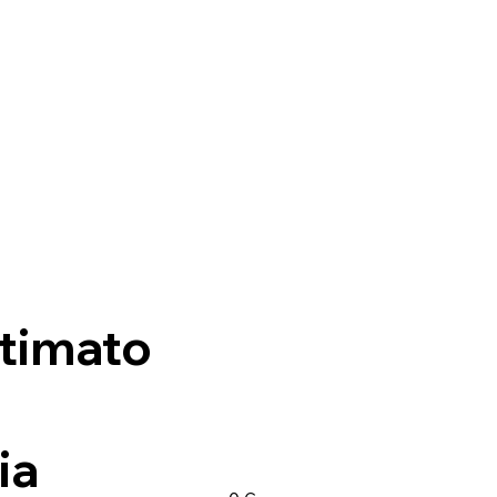
timato
ia