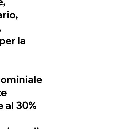
e,
rio,
,
per la
ominiale
te
re al 30%