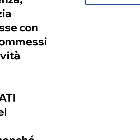
zia
sse con
 commessi
ività
ATI
el
 nonché