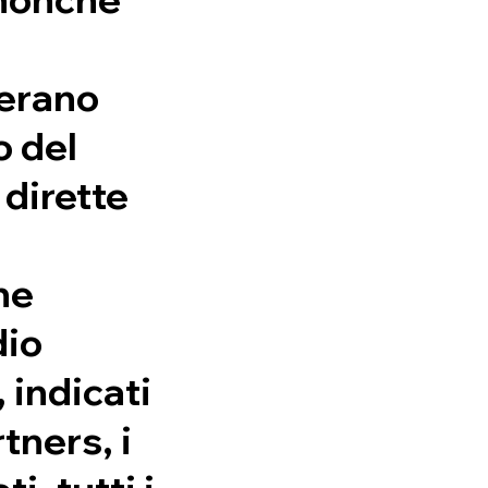
perano
o del
 dirette
ne
dio
 indicati
tners, i