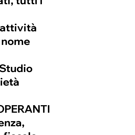
i, tutti i
attività
l nome
 Studio
ietà
OPERANTI
cenza,