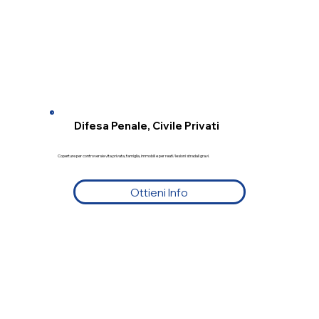
Difesa Penale, Civile Privati
Coperture per controversie vita privata, famiglia, immobili e per reati/lesioni stradali gravi.
Ottieni Info