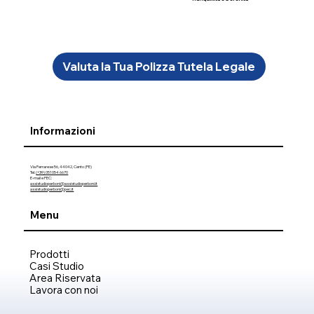
Valuta la Tua Polizza Tutela Legale
Informazioni
Via Ferrarese 56, 44042, Cento (FE)
Tel:
(+39) 051 054 6670
E-mail e PEC:
assistudioperboni@assistudioperboni.it
assistudioperboni@pec.it
Menu
Prodotti
Casi Studio
Area Riservata
Lavora con noi