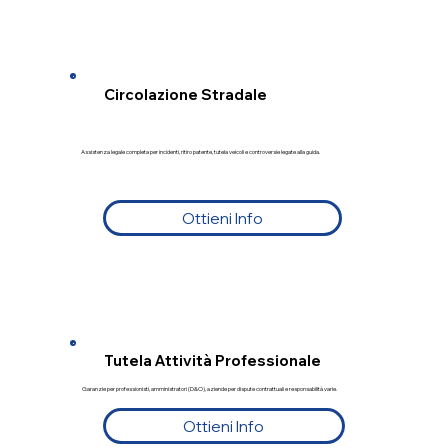
Circolazione Stradale
Assistenza legale completa per incidenti, ritiro patente, tutela veicoli e controversie legate alla guida.
Ottieni Info
Tutela Attività Professionale
Garanzie per professionisti, amministratori (D&O), aziende per dispute contrattuali e responsabilità varie.
Ottieni Info