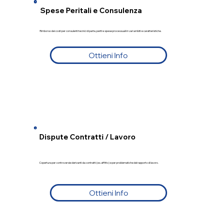
Spese Peritali e Consulenza
Rimborso dei costi per consulenti tecnici di parte, periti e spese processuali in vari ambiti e caratteristiche.
Ottieni Info
Dispute Contratti / Lavoro
Copertura per controversie derivanti da contratti (es. affitto) e per problematiche del rapporto di lavoro.
Ottieni Info