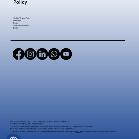
Policy
Cookie / Privacy Polic
Note legali
Reclami
Arbitro Assicurativo
F.A.Q.
© 2025 by
Assistudio Perboni S.A.S di Perboni Vito & C. - Underwriting Agency
C.F e P. IVA: 01707890388 - SDI: 06BJNUR
Società iscritta nel Registro degli Intermediari Assicurativi e Riassicurativi (IVASS) Sezione A – n° A000050621
Resp. dell'Attività di Intermediazione Assicurativa: Perboni Vito num. iscr. A000000943.
Si segnala che l’IVASS è l’Autorità competente alla vigilanza sull’attività svolta Dal sito
IVASS
è possibile consultare gli estremi dell'iscrizione.