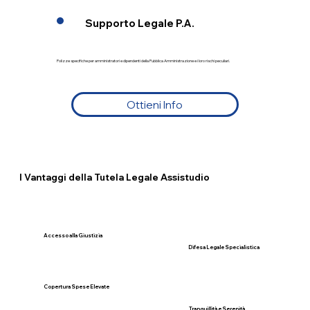
Supporto Legale P.A.
Polizze specifiche per amministratori e dipendenti della Pubblica Amministrazione e i loro rischi peculiari.
Ottieni Info
I Vantaggi della Tutela Legale Assistudio
Accesso alla Giustizia
Difesa Legale Specialistica
Copertura Spese Elevate
Tranquillità e Serenità