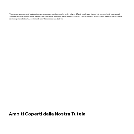
Affrontare una controversia legale può comportare spese ingenti e stress. Le nostre polizze di Tutela Legale garantiscono il rimborso dei costi per avvocati,
consulenti tecnici e periti, necessari per difendere i tuoi diritti in sede civile, penale e amministrativa. Offriamo soluzioni all'avanguardia per privati, professionisti,
aziende e personale della P.A., assicurando serenità e accesso alla giustizia.
Ambiti Coperti dalla Nostra Tutela